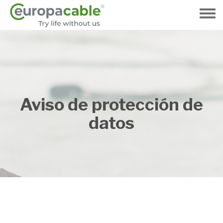
Pasar
al
Toggle
contenido
menu
principal
Aviso de protección de
datos