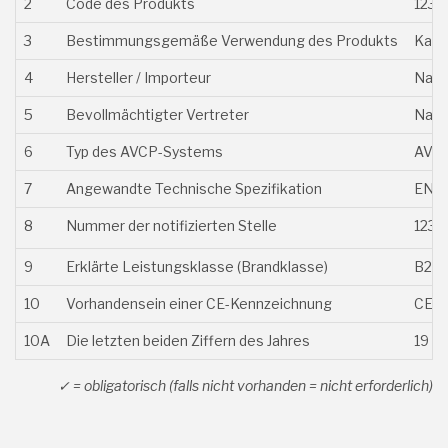
2
Code des Produkts
1234
3
Bestimmungsgemäße Verwendung des Produkts
Kabe
4
Hersteller / Importeur
Name
5
Bevollmächtigter Vertreter
Name 
6
Typ des AVCP-Systems
AVCP
7
Angewandte Technische Spezifikation
EN 50
8
Nummer der notifizierten Stelle
1234
9
Erklärte Leistungsklasse (Brandklasse)
B2ca-
10
Vorhandensein einer CE-Kennzeichnung
CE
10A
Die letzten beiden Ziffern des Jahres
19
✓ = obligatorisch (falls nicht vorhanden = nicht erforderlich)