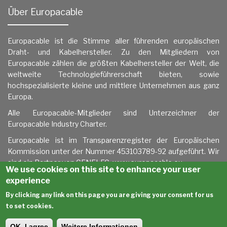
Über Europacable
Europacable ist die Stimme aller führenden europäischen
Draht- und Kabelhersteller. Zu den Mitgliedern von
Europacable zählen die größten Kabelhersteller der Welt, die
weltweite Technologieführerschaft bieten, sowie
hochspezialisierte kleine und mittlere Unternehmen aus ganz
Europa.
Alle Europacable-Mitglieder sind Unterzeichner der
Europacable Industry Charter.
Europacable ist im Transparenzregister der
Europäischen
Kommission unter der Nummer 453103789-92 aufgeführt
. Wir
sind ein Partner von CENELEC.
www.europacable.eu
We use cookies on this site to enhance your user
experience
By clicking any link on this page you are giving your consent for us
to set cookies.
Copyright © 2021 All rights reserved |
Imprint
|
Disclaimer
|
OK, I agree
Weitere Informationen