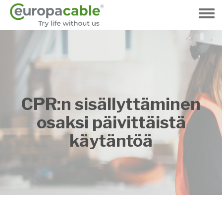
Hyppää
pääsisältöön
Toggle
menu
CPR:n sisällyttäminen
osaksi päivittäistä
käytäntöä