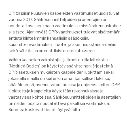
CPR:n piiriin kuuluvien kaapeleiden vaatimukset uudistuivat
vuonna 2017. Sähkösuunnittelijoiden ja asentajien on
noudetattava sen maan vaatimuksia, missä rakennuskohde
sijaitsee. Ajan myötä CPR-vaatimukset tulevat sisältymään
entistä kiinteämmin kansallisiin säädöksiin,
suunnitteluvaatimuksiin, tuote- ja asennnusstandardeihin
sekä sähköalan ammattilaisten koulutukseen.
Vaikka kaapelien valmistajilla ja ilmoitetuilla laitoksilla
(Notified Bodies) on käytettävissä yhteinen järjestelmä
CPR-asetuksen mukaisten kaapeleiden luokittamiseksi,
jokaisella maalla on kuitenkin omat kansalliset lakinsa,
säädöksensä, asennusstandardinsa ja ohjeensa miten CPR-
luokitettuja kaapeleita käytetään rakennuksissa ja
vastaavissa kohteissa. Sähkösuunnittelijoiden ja asentajien
on näiden osalta noudatettava paikallisia vaatimuksia.
Suomea koskevat tiedot löytyvät alta