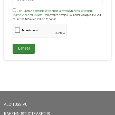
Olen lukenut
tietosuojakäytännön ja hyväksyn henkilötietojeni
käsittelyn sen mukaisesti.
Emme välitä tietojasi kolmansille osapuolille. Voit
peruuttaa tilauksen milloin tahansa.
Lähetä
ALOITUSSIVU
RAKENNUSTUOTEASETUS