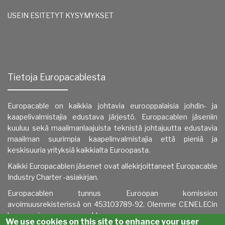
USEIN ESITETYT KYSYMYKSET
Tietoja Europacablesta
Europacable on kaikkia johtavia eurooppalaisia johdin- ja
kaapelivalmistajia edustava järjestö. Europacablen jäseniin
kuuluu sekä maailmanlaajuista teknistä johtajuutta edustavia
maailman suurimpia kaapelinvalmistajia että pieniä ja
keskisuuria yrityksiä kaikkialta Euroopasta.
Kaikki Europacablen jäsenet ovat allekirjoittaneet Europacable
Industry Charter -asiakirjan.
Europacablen tunnus
Euroopan komission
avoimuusrekisterissä on 453103789-92.
Olemme CENELECin
kumppani.
www.europacable.eu
We use cookies on this site to enhance your user