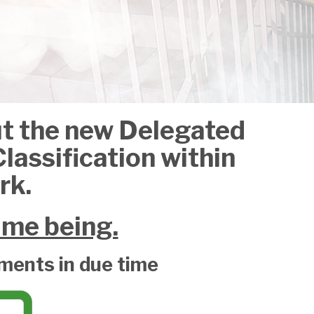
ut the new Delegated
lassification within
rk.
ime being.
pments in due time