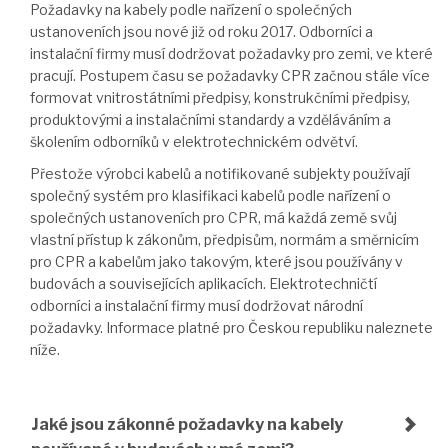
Požadavky na kabely podle nařízení o společných
ustanoveních jsou nové již od roku 2017. Odborníci a
instalační firmy musí dodržovat požadavky pro zemi, ve které
pracují. Postupem času se požadavky CPR začnou stále více
formovat vnitrostátními předpisy, konstrukčními předpisy,
produktovými a instalačními standardy a vzděláváním a
školením odborníků v elektrotechnickém odvětví.
Přestože výrobci kabelů a notifikované subjekty používají
společný systém pro klasifikaci kabelů podle nařízení o
společných ustanoveních pro CPR, má každá země svůj
vlastní přístup k zákonům, předpisům, normám a směrnicím
pro CPR a kabelům jako takovým, které jsou používány v
budovách a souvisejících aplikacích. Elektrotechničtí
odborníci a instalační firmy musí dodržovat národní
požadavky. Informace platné pro Českou republiku naleznete
níže.
Jaké jsou zákonné požadavky na kabely