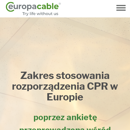
Przejdź
do
Toggle
treści
menu
Zakres stosowania
rozporządzenia CPR w
Europie
poprzez ankietę