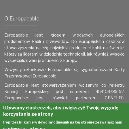
O Europacable
Europacable jest głosem wiodących europejskich
producentów kabli i przewodów. Do europejskich członków
stowarzyszenia należą najwięksi producenci kabli na świecie,
którzy są liderami w dziedzinie technologii, jak również wysoko
wyspecjalizowani producenci z Europy.
Wszyscy członkowie Europacable są sygnatariuszami
Karty
Przemysłowej Europacable.
Europacable jest stowarzyszeniem wpisanym do rejestru
Komisji Europejskiej pod numerem 453103789-92.
Europacable jest również partnerem CENELEC.
www.europacable.eu
Używamy ciasteczek, aby zwiększyć Twoją wygodę
korzystania ze strony
Poprzez klikanie w dowolny odnośnik na tej stronie zezwalasz nam
na używanie ciasteczek.